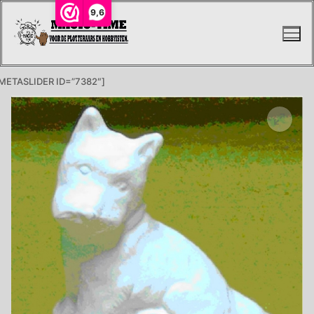
Ga
9,6
naar
de
inhoud
METASLIDER ID=”7382″]