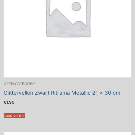
GEEN CATEGORIE
Glittervellen Zwart Ritrama Metallic 21 x 30 cm
€
1.90
Lees verder