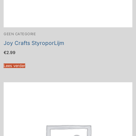
GEEN CATEGORIE
Joy Crafts StyroporLijm
€
2.99
Lees verder