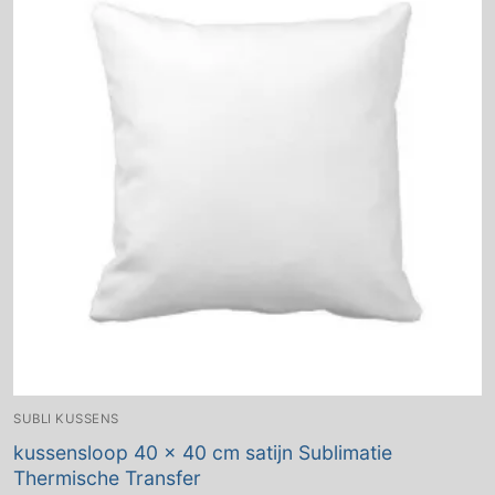
SUBLI KUSSENS
kussensloop 40 x 40 cm satijn Sublimatie
Thermische Transfer