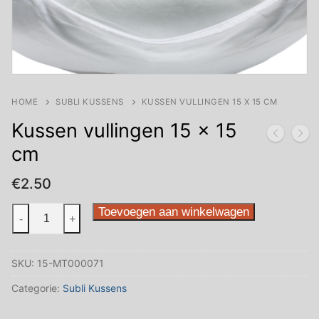
HOME
SUBLI KUSSENS
KUSSEN VULLINGEN 15 X 15 CM
Kussen vullingen 15 x 15
cm
€
2.50
Kussen
Toevoegen aan winkelwagen
-
+
vullingen
15
SKU:
15-MT000071
x
15
Categorie:
Subli Kussens
cm
aantal