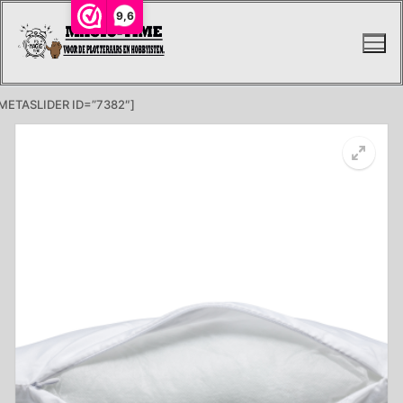
Ga
9,6
naar
de
inhoud
METASLIDER ID=”7382″]