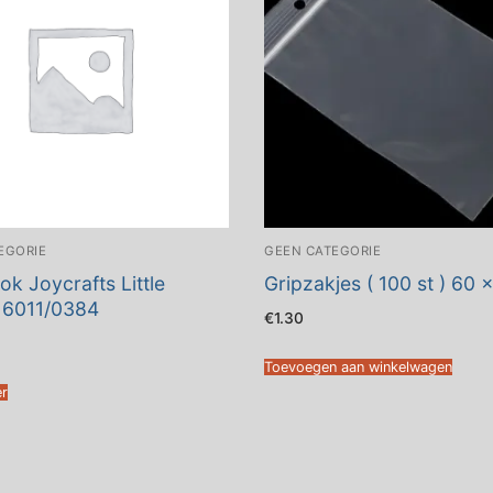
EGORIE
GEEN CATEGORIE
ok Joycrafts Little
Gripzakjes ( 100 st ) 60
 6011/0384
€
1.30
Toevoegen aan winkelwagen
er