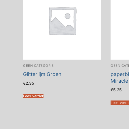
GEEN CATEGORIE
GEEN CAT
Glitterlijm Groen
paperbl
Miracle
€
2.35
€
5.25
Lees verder
Lees verd