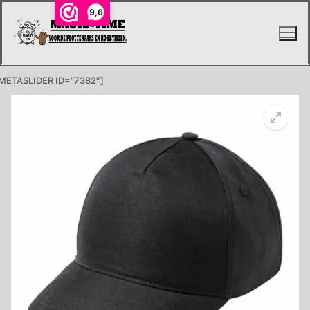
Ga
9,6
naar
de
inhoud
METASLIDER ID=”7382″]