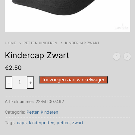
HOME
PETTEN KINDEREN
KINDERCAP ZWART
Kindercap Zwart
€
2.50
Kindercap
Toevoegen aan winkelwagen
-
+
Zwart
aantal
Artikelnummer:
22-MT007492
Categorie:
Petten Kinderen
Tags:
caps
,
kinderpetten
,
petten
,
zwart