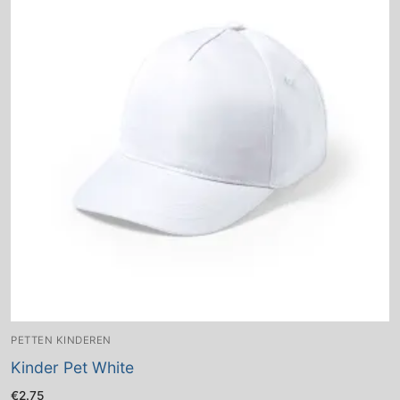
PETTEN KINDEREN
Kinder Pet White
€
2.75