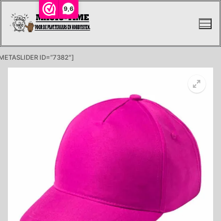
Ga
9,6
naar
de
inhoud
METASLIDER ID=”7382″]