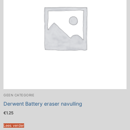
GEEN CATEGORIE
Derwent Battery eraser navulling
€
1.25
Lees verder