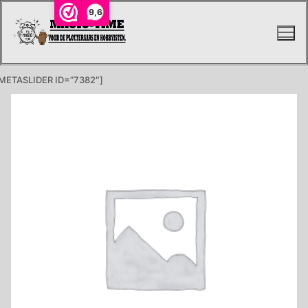
Ga
9,6
naar
de
inhoud
METASLIDER ID=”7382″]