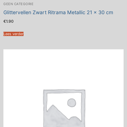
GEEN CATEGORIE
Glittervellen Zwart Ritrama Metallic 21 x 30 cm
€
1.90
Lees verder