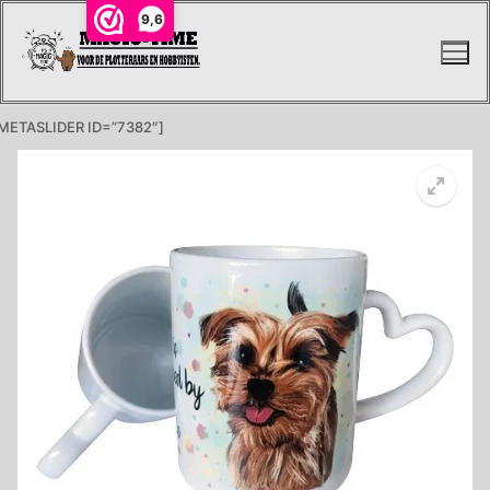
Ga
9,6
naar
de
inhoud
METASLIDER ID=”7382″]