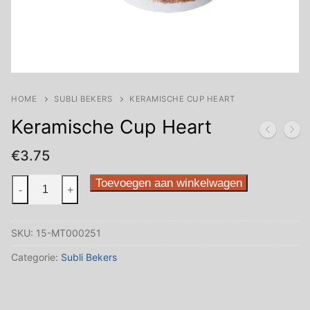
HOME
SUBLI BEKERS
KERAMISCHE CUP HEART
Keramische Cup Heart
€
3.75
Keramische
Toevoegen aan winkelwagen
-
+
Cup
Heart
SKU:
15-MT000251
aantal
Categorie:
Subli Bekers