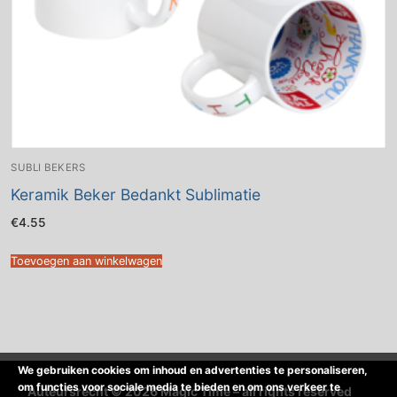
SUBLI BEKERS
Keramik Beker Bedankt Sublimatie
€
4.55
Toevoegen aan winkelwagen
We gebruiken cookies om inhoud en advertenties te personaliseren,
om functies voor sociale media te bieden en om ons verkeer te
Auteursrecht © 2026 Magic Time – all rights reserved