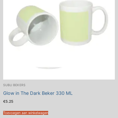
SUBLI BEKERS
Glow in The Dark Beker 330 ML
€
5.25
Toevoegen aan winkelwagen