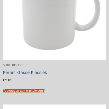
SUBLI BEKERS
Keramiktasse Klassiek
€
2.65
Toevoegen aan winkelwagen