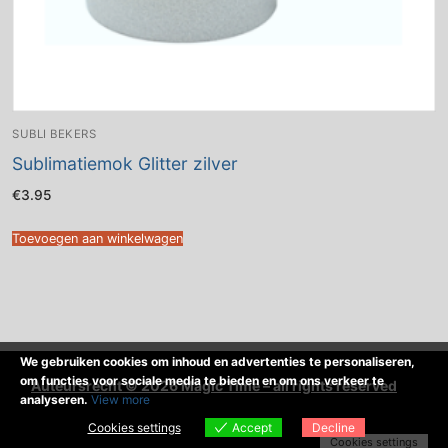
SUBLI BEKERS
Sublimatiemok Glitter zilver
€
3.95
Toevoegen aan winkelwagen
We gebruiken cookies om inhoud en advertenties te personaliseren,
om functies voor sociale media te bieden en om ons verkeer te
Auteursrecht © 2026 Magic Time – all rights reserved
analyseren.
View more
Cookies settings
Accept
Decline
Cookies settings