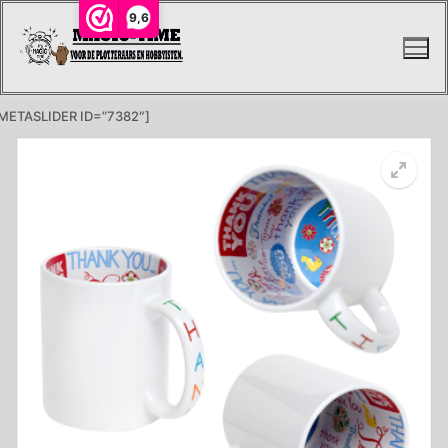
Ga
9,6
naar
de
inhoud
METASLIDER ID=”7382″]