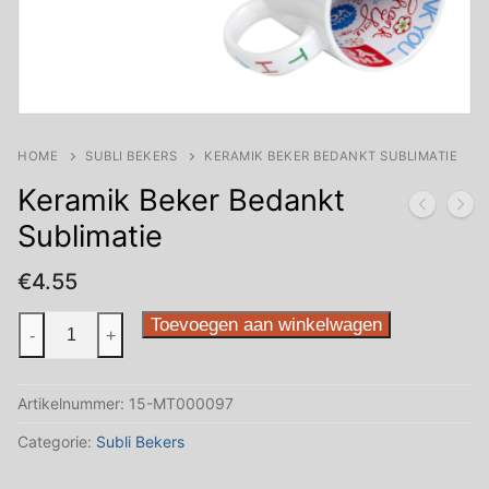
HOME
SUBLI BEKERS
KERAMIK BEKER BEDANKT SUBLIMATIE
Keramik Beker Bedankt
Sublimatie
€
4.55
Keramik
Toevoegen aan winkelwagen
-
+
Beker
Bedankt
Artikelnummer:
15-MT000097
Sublimatie
aantal
Categorie:
Subli Bekers