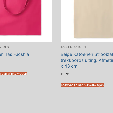
ATOEN
TASSEN KATOEN
n Tas Fucshia
Beige Katoenen Strooiza
trekkoordsluiting. Afmeti
x 43 cm
 aan winkelwagen
€
1.75
Toevoegen aan winkelwagen