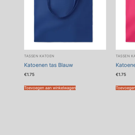
TASSEN KATOEN
TASSEN K
Katoenen tas Blauw
Katoene
€
1.75
€
1.75
Toevoegen aan winkelwagen
Toevoegen