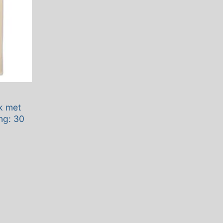
k met
ng: 30