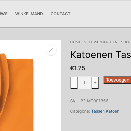
UWS
WINKELMAND
CONTACT
HOME
TASSEN KATOEN
KA
Katoenen Tas
€
1.75
Katoenen
Toevoegen 
-
+
Tas
Oranje
SKU:
22-MT001356
aantal
Categorie:
Tassen Katoen