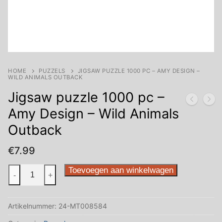
HOME
PUZZELS
JIGSAW PUZZLE 1000 PC – AMY DESIGN –
WILD ANIMALS OUTBACK
Jigsaw puzzle 1000 pc –
Amy Design – Wild Animals
Outback
€
7.99
Jigsaw
Toevoegen aan winkelwagen
-
+
puzzle
1000
Artikelnummer:
24-MT008584
pc
-