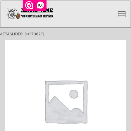
Ga
9,6
naar
de
inhoud
METASLIDER ID=”7382″]