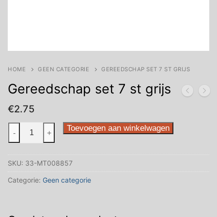
HOME
GEEN CATEGORIE
GEREEDSCHAP SET 7 ST GRIJS
Gereedschap set 7 st grijs
€
2.75
Gereedschap
Toevoegen aan winkelwagen
-
+
set
7
SKU:
33-MT008857
st
grijs
Categorie:
Geen categorie
aantal