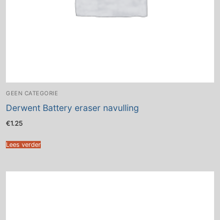
GEEN CATEGORIE
Derwent Battery eraser navulling
€
1.25
Lees verder