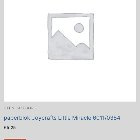
GEEN CATEGORIE
paperblok Joycrafts Little Miracle 6011/0384
€
5.25