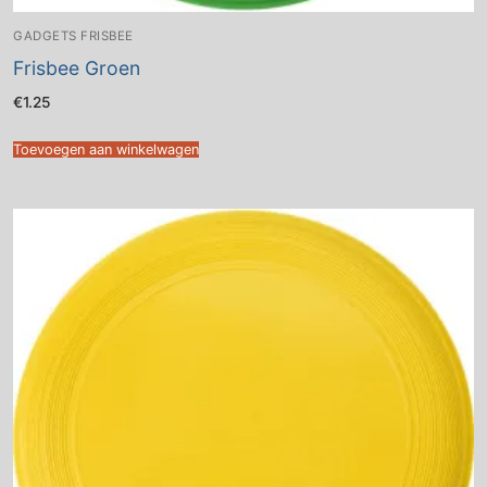
GADGETS FRISBEE
Frisbee Groen
€
1.25
Toevoegen aan winkelwagen