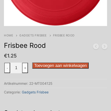
HOME
GADGETS FRISBEE
FRISBEE ROOD
Frisbee Rood
€
1.25
Frisbee
Toevoegen aan winkelwagen
-
+
Rood
aantal
Artikelnummer:
22-MT004125
Categorie:
Gadgets Frisbee