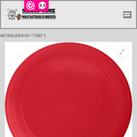
Ga
9,6
naar
de
inhoud
METASLIDER ID=”7382″]