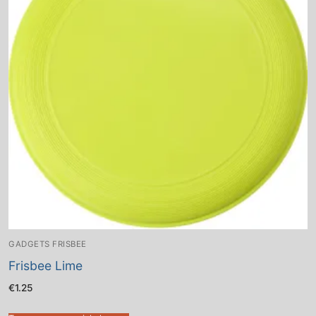
GADGETS FRISBEE
Frisbee Lime
€
1.25