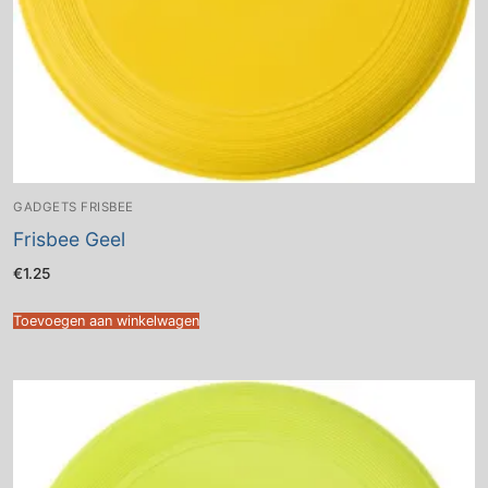
GADGETS FRISBEE
Frisbee Geel
€
1.25
Toevoegen aan winkelwagen