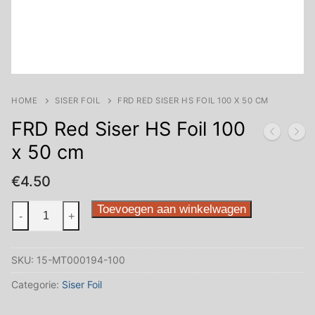
HOME
SISER FOIL
FRD RED SISER HS FOIL 100 X 50 CM
FRD Red Siser HS Foil 100
x 50 cm
€
4.50
FRD
Toevoegen aan winkelwagen
-
+
Red
Siser
SKU:
15-MT000194-100
HS
Foil
Categorie:
Siser Foil
100
x