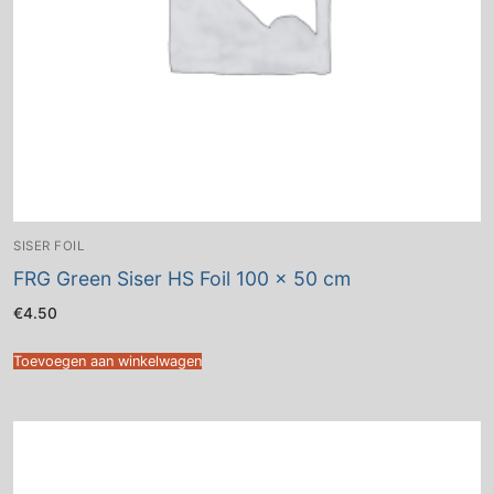
SISER FOIL
FRG Green Siser HS Foil 100 x 50 cm
€
4.50
Toevoegen aan winkelwagen