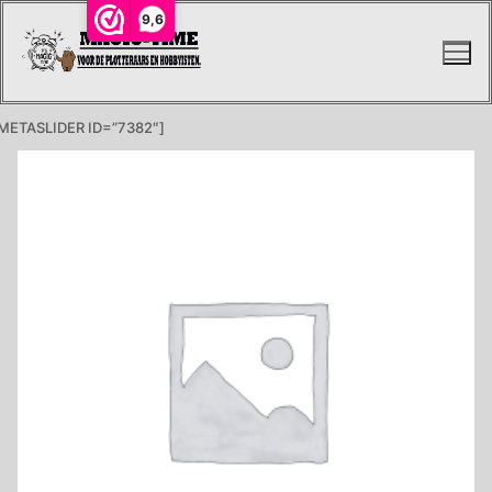
Ga
9,6
naar
de
inhoud
METASLIDER ID=”7382″]