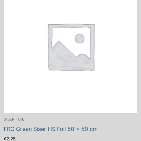
SISER FOIL
FRG Green Siser HS Foil 50 x 50 cm
€
2.25