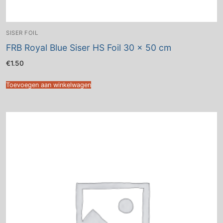
SISER FOIL
FRB Royal Blue Siser HS Foil 30 x 50 cm
€
1.50
Toevoegen aan winkelwagen