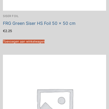
SISER FOIL
FRG Green Siser HS Foil 50 x 50 cm
€
2.25
Toevoegen aan winkelwagen