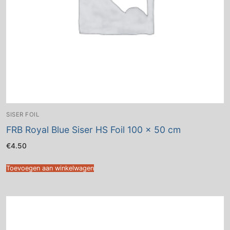
SISER FOIL
FRB Royal Blue Siser HS Foil 100 x 50 cm
€
4.50
Toevoegen aan winkelwagen