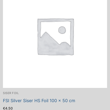
SISER FOIL
FSI Silver Siser HS Foil 100 x 50 cm
€
4.50