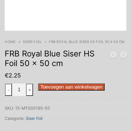
HOME
SISER FOIL
FRB ROYAL BLUE SISER HS FOIL 50 X 50 CM
FRB Royal Blue Siser HS
Foil 50 x 50 cm
€
2.25
FRB
Toevoegen aan winkelwagen
-
+
Royal
Blue
SKU:
15-MT000195-50
Siser
HS
Categorie:
Siser Foil
Foil
50