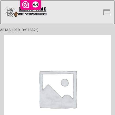
Ga
9,6
naar
de
inhoud
METASLIDER ID=”7382″]