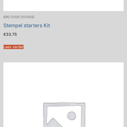
BROTHER DIVERSE
Stempel starters Kit
€
33.75
Lees verder