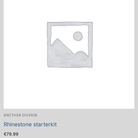
BROTHER DIVERSE
Rhinestone starterkit
€
79.99