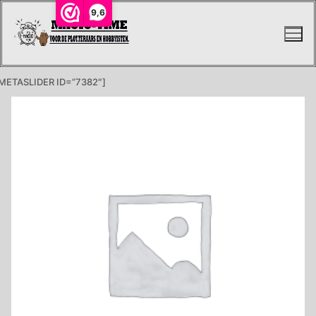
Ga
9,6
naar
de
inhoud
METASLIDER ID=”7382″]