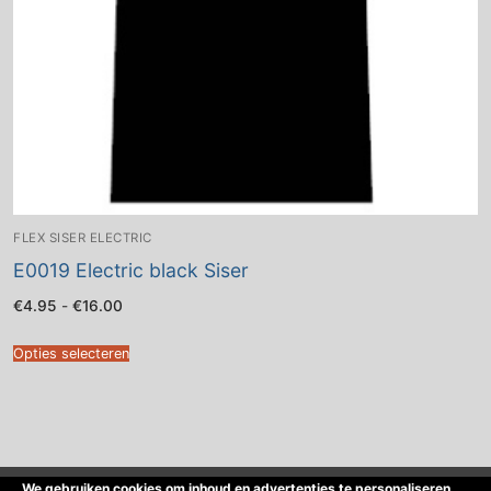
FLEX SISER ELECTRIC
E0019 Electric black Siser
Prijsklasse:
€
4.95
-
€
16.00
€4.95
tot
€16.00
Opties selecteren
We gebruiken cookies om inhoud en advertenties te personaliseren,