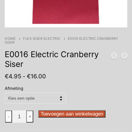
HOME
FLEX SISER ELECTRIC
E0016 ELECTRIC CRANBERRY
SISER
E0016 Electric Cranberry
Siser
Prijsklasse:
€
4.95
-
€
16.00
€4.95
tot
Afmeting
€16.00
E0016
Toevoegen aan winkelwagen
-
+
Electric
Cranberry