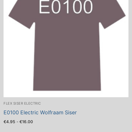
FLEX SISER ELECTRIC
E0100 Electric Wolfraam Siser
Prijsklasse:
€
4.95
-
€
16.00
€4.95
tot