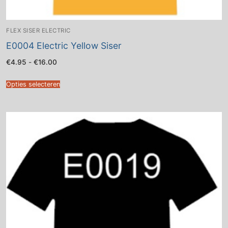
FLEX SISER ELECTRIC
E0004 Electric Yellow Siser
Prijsklasse:
€
4.95
-
€
16.00
€4.95
tot
€16.00
Opties selecteren