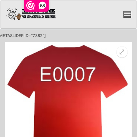
Ga
9,6
naar
de
inhoud
METASLIDER ID=”7382″]