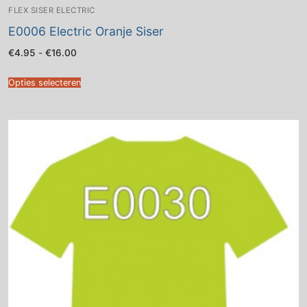
FLEX SISER ELECTRIC
E0006 Electric Oranje Siser
Prijsklasse:
€
4.95
-
€
16.00
€4.95
tot
€16.00
Opties selecteren