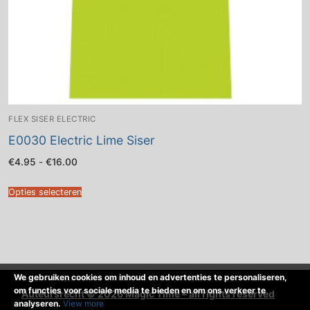
FLEX SISER ELECTRIC
E0030 Electric Lime Siser
Prijsklasse:
€
4.95
-
€
16.00
€4.95
tot
€16.00
Opties selecteren
We gebruiken cookies om inhoud en advertenties te personaliseren,
om functies voor sociale media te bieden en om ons verkeer te
Auteursrecht © 2026 Magic Time – all rights reserved
analyseren.
View more