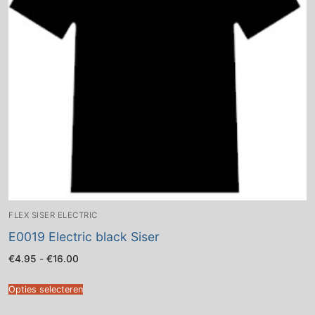
FLEX SISER ELECTRIC
E0019 Electric black Siser
Prijsklasse:
€
4.95
-
€
16.00
€4.95
tot
€16.00
Opties selecteren