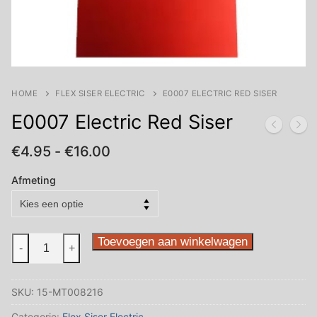
HOME
FLEX SISER ELECTRIC
E0007 ELECTRIC RED SISER
E0007 Electric Red Siser
Prijsklasse:
€
4.95
-
€
16.00
€4.95
tot
Afmeting
€16.00
E0007
Toevoegen aan winkelwagen
-
+
Electric
Red
SKU:
15-MT008216
Siser
aantal
Categorie:
Flex Siser Electric