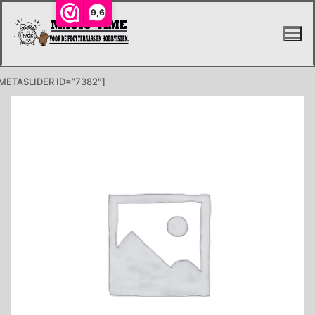
Ga
9,6
naar
de
inhoud
METASLIDER ID=”7382″]