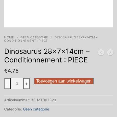
HOME
GEEN CATEGORIE
DINOSAURUS 28X7X14CM –
CONDITIONNEMENT : PIECE
Dinosaurus 28x7x14cm –
Conditionnement : PIECE
€
4.75
Dinosaurus
Toevoegen aan winkelwagen
-
+
28x7x14cm
-
Artikelnummer:
33-MT007829
Conditionnement
:
Categorie:
Geen categorie
PIECE