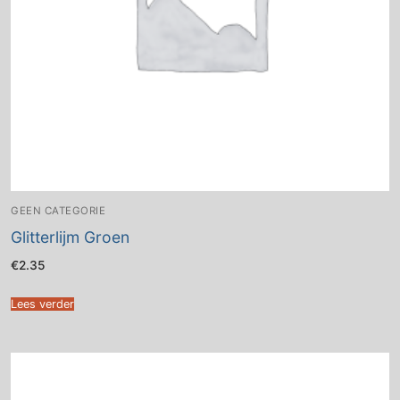
GEEN CATEGORIE
Glitterlijm Groen
€
2.35
Lees verder