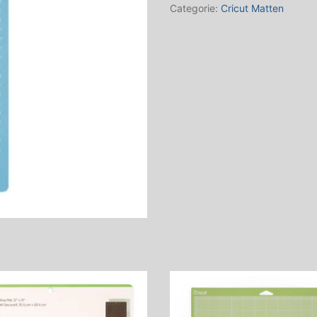
Inch
Categorie:
Cricut Matten
(2007966)
aantal