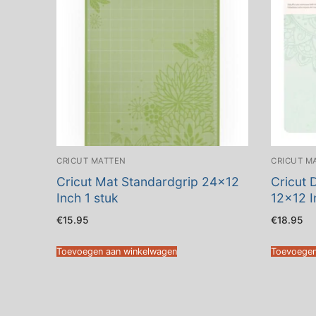
CRICUT MATTEN
CRICUT M
Cricut Mat Standardgrip 24×12
Cricut 
Inch 1 stuk
12×12 
€
15.95
€
18.95
Toevoegen aan winkelwagen
Toevoegen