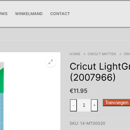
UWS
WINKELMAND
CONTACT
HOME
CRICUT MATTEN
CRI
Cricut LightG
(2007966)
€
11.95
Cricut
Toevoegen 
-
+
LightGrip
Mat
SKU:
14-MT00020
4.5x12