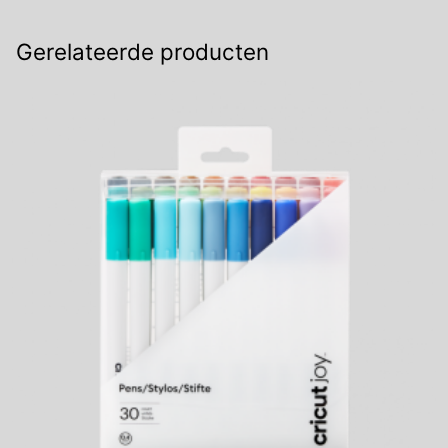
(5st)
(2006257)
Gerelateerde producten
aantal