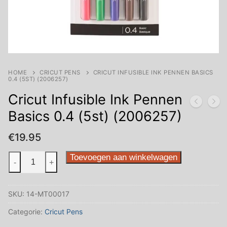
HOME
CRICUT PENS
CRICUT INFUSIBLE INK PENNEN BASICS
0.4 (5ST) (2006257)
Cricut Infusible Ink Pennen
Basics 0.4 (5st) (2006257)
€
19.95
Cricut
Toevoegen aan winkelwagen
-
+
Infusible
Ink
SKU:
14-MT00017
Pennen
Basics
Categorie:
Cricut Pens
0.4