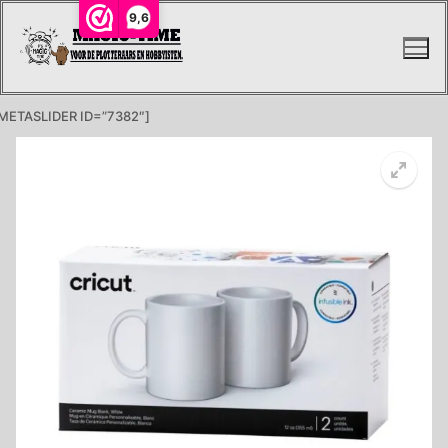
Ga
9,6
naar
de
inhoud
METASLIDER ID=”7382″]