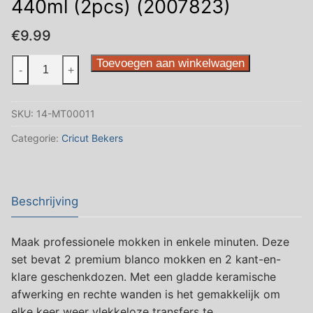
440ml (2pcs) (2007823)
€
9.99
Cricut
Toevoegen aan winkelwagen
-
+
Ceramic
Mug
SKU:
14-MT00011
White
440ml
Categorie:
Cricut Bekers
(2pcs)
(2007823)
aantal
Beschrijving
Maak professionele mokken in enkele minuten. Deze
set bevat 2 premium blanco mokken en 2 kant-en-
klare geschenkdozen. Met een gladde keramische
afwerking en rechte wanden is het gemakkelijk om
elke keer weer vlekkeloze transfers te