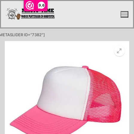
Ga
9,6
naar
de
inhoud
METASLIDER ID=”7382″]