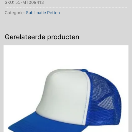
SKU:
55-MT009413
-
roze
Categorie:
Sublimatie Petten
aantal
Gerelateerde producten