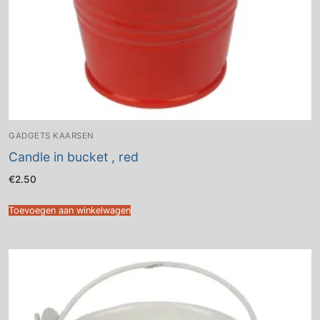
GADGETS KAARSEN
Candle in bucket , red
€
2.50
Toevoegen aan winkelwagen