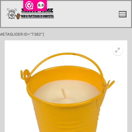
Ga
9,6
naar
de
inhoud
METASLIDER ID=”7382″]