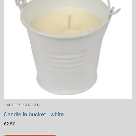
GADGETS KAARSEN
Candle in bucket , white
€
2.50