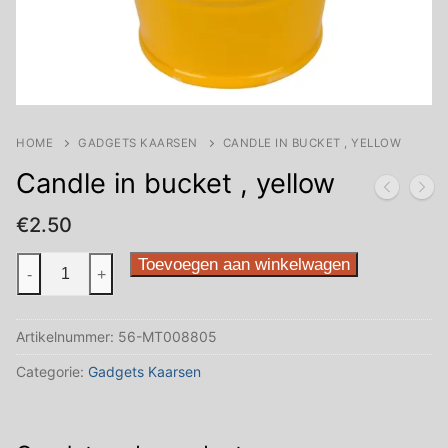
HOME
GADGETS KAARSEN
CANDLE IN BUCKET , YELLOW
Candle in bucket , yellow
€
2.50
Candle
Toevoegen aan winkelwagen
-
+
in
bucket
Artikelnummer:
56-MT008805
,
yellow
Categorie:
Gadgets Kaarsen
aantal