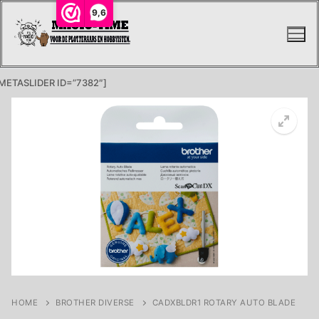
Ga
9,6
naar
de
inhoud
METASLIDER ID=”7382″]
HOME
BROTHER DIVERSE
CADXBLDR1 ROTARY AUTO BLADE