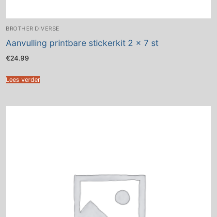
BROTHER DIVERSE
Aanvulling printbare stickerkit 2 x 7 st
€
24.99
Lees verder