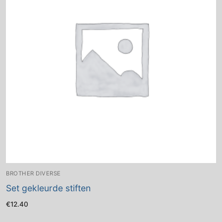
BROTHER DIVERSE
Set gekleurde stiften
€
12.40