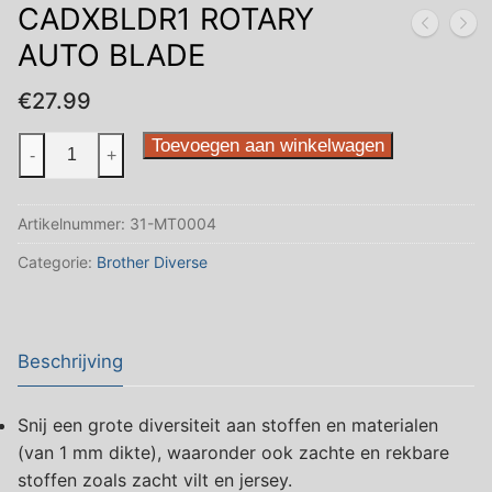
CADXBLDR1 ROTARY
AUTO BLADE
€
27.99
CADXBLDR1
Toevoegen aan winkelwagen
-
+
ROTARY
AUTO
Artikelnummer:
31-MT0004
BLADE
aantal
Categorie:
Brother Diverse
Beschrijving
Snij een grote diversiteit aan stoffen en materialen
(van 1 mm dikte), waaronder ook zachte en rekbare
stoffen zoals zacht vilt en jersey.