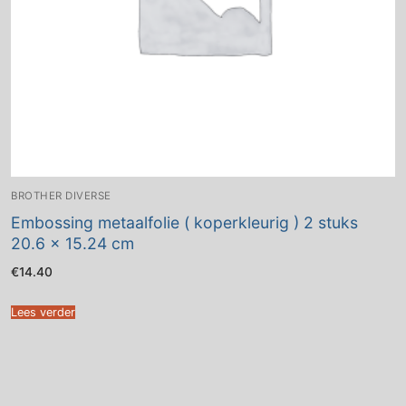
BROTHER DIVERSE
Embossing metaalfolie ( koperkleurig ) 2 stuks
20.6 x 15.24 cm
€
14.40
Lees verder