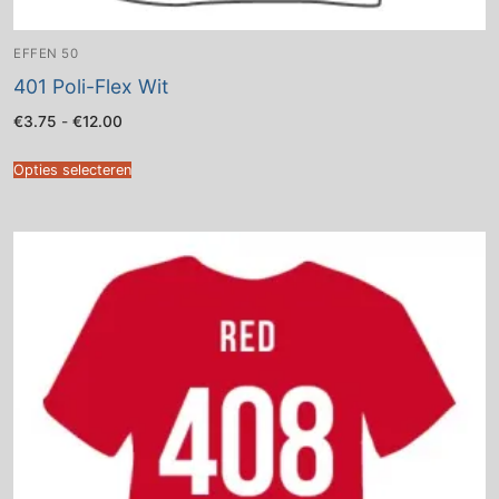
EFFEN 50
401 Poli-Flex Wit
Prijsklasse:
€
3.75
-
€
12.00
€3.75
tot
€12.00
Opties selecteren