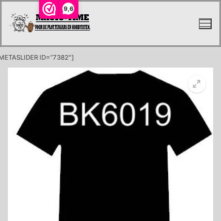
Ga
9,6
naar
de
inhoud
METASLIDER ID=”7382″]