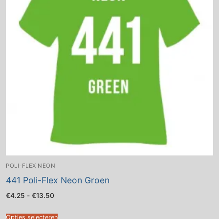
POLI-FLEX NEON
441 Poli-Flex Neon Groen
Prijsklasse:
€
4.25
-
€
13.50
€4.25
tot
€13.50
Opties selecteren