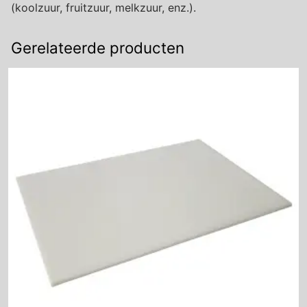
(koolzuur, fruitzuur, melkzuur, enz.).
Gerelateerde producten