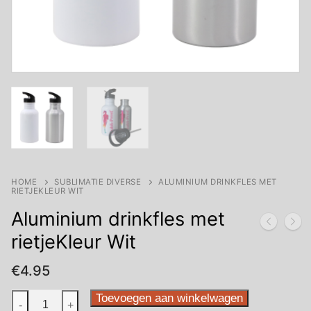
HOME
SUBLIMATIE DIVERSE
ALUMINIUM DRINKFLES MET
RIETJEKLEUR WIT
Aluminium drinkfles met
rietjeKleur Wit
€
4.95
Aluminium
Toevoegen aan winkelwagen
-
+