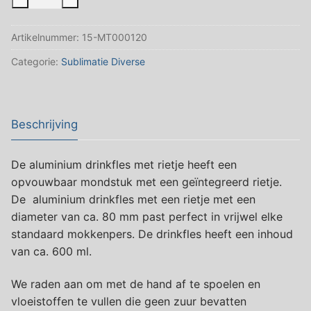
drinkfles
met
Artikelnummer:
15-MT000120
rietjeKleur
Wit
Categorie:
Sublimatie Diverse
aantal
Beschrijving
De aluminium drinkfles met rietje heeft een
opvouwbaar mondstuk met een geïntegreerd rietje.
De aluminium drinkfles met een rietje met een
diameter van ca. 80 mm past perfect in vrijwel elke
standaard mokkenpers. De drinkfles heeft een inhoud
van ca. 600 ml.
We raden aan om met de hand af te spoelen en
vloeistoffen te vullen die geen zuur bevatten