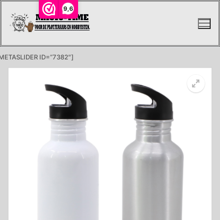
Ga
9,6
naar
de
inhoud
METASLIDER ID=”7382″]