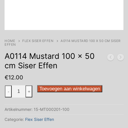
HOME
FLEX SISER EFFEN
A0114 MUSTARD 100 X 50 CM SISER
EFFEN
A0114 Mustard 100 x 50
cm Siser Effen
€
12.00
A0114
Toevoegen aan winkelwagen
-
+
Mustard
100
Artikelnummer:
15-MT000201-100
x
50
Categorie:
Flex Siser Effen
cm