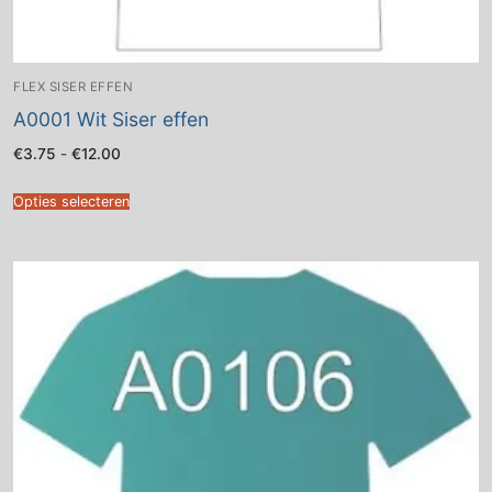
FLEX SISER EFFEN
A0001 Wit Siser effen
Prijsklasse:
€
3.75
-
€
12.00
€3.75
tot
€12.00
Opties selecteren