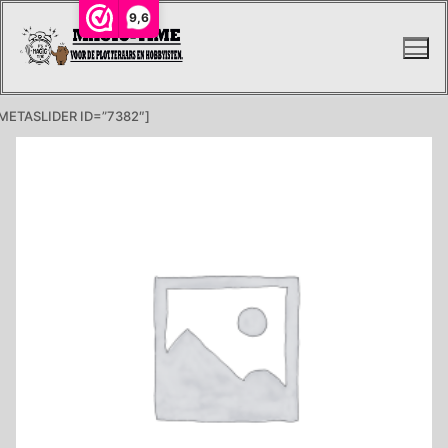
Ga
9,6
naar
de
inhoud
METASLIDER ID=”7382″]