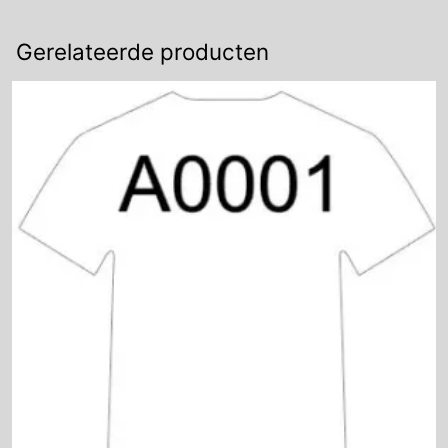
Siser
Effen
Gerelateerde producten
aantal