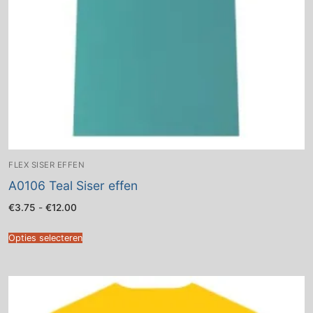
FLEX SISER EFFEN
A0106 Teal Siser effen
Prijsklasse:
€
3.75
-
€
12.00
€3.75
tot
€12.00
Opties selecteren