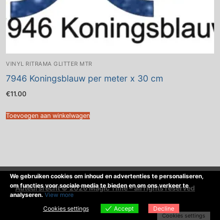
VINYL RITRAMA GLITTER MTR
7946 Koningsblauw per meter x 30 cm
€
11.00
Toevoegen aan winkelwagen
We gebruiken cookies om inhoud en advertenties te personaliseren,
om functies voor sociale media te bieden en om ons verkeer te
Auteursrecht © 2026 Magic Time – all rights reserved
analyseren.
View more
Cookies settings
Accept
Decline
Cookies settings