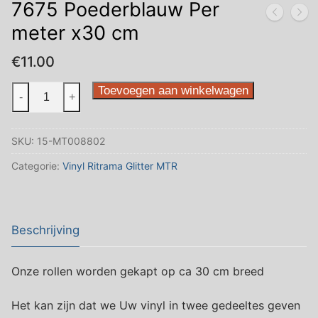
7675 Poederblauw Per
meter x30 cm
€
11.00
7675
Toevoegen aan winkelwagen
-
+
Poederblauw
Per
SKU:
15-MT008802
meter
x30
Categorie:
Vinyl Ritrama Glitter MTR
cm
aantal
Beschrijving
Onze rollen worden gekapt op ca 30 cm breed
Het kan zijn dat we Uw vinyl in twee gedeeltes geven