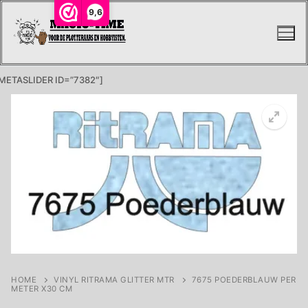
Ga
9,6
naar
de
inhoud
METASLIDER ID=”7382″]
HOME
VINYL RITRAMA GLITTER MTR
7675 POEDERBLAUW PER
METER X30 CM