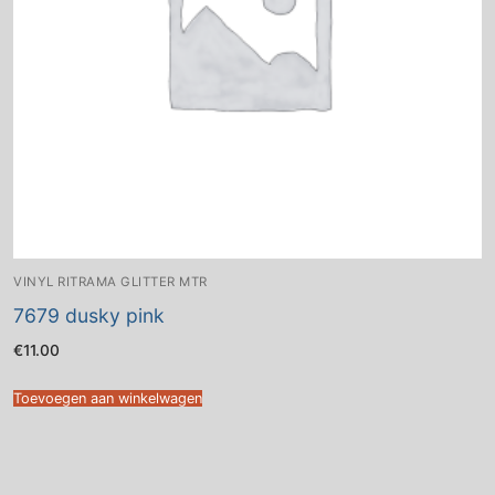
VINYL RITRAMA GLITTER MTR
7679 dusky pink
€
11.00
Toevoegen aan winkelwagen