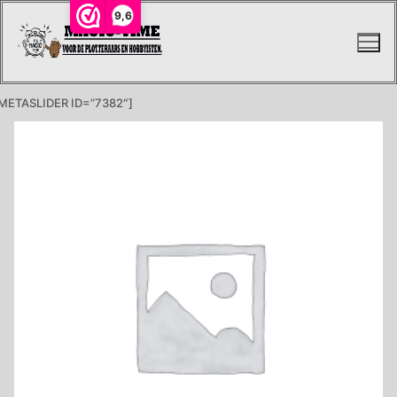
Ga
9,6
naar
de
inhoud
METASLIDER ID=”7382″]