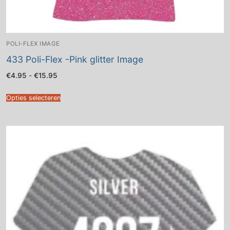
POLI-FLEX IMAGE
433 Poli-Flex -Pink glitter Image
Prijsklasse:
€
4.95
-
€
15.95
€4.95
tot
€15.95
Opties selecteren