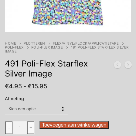
HOME
PLOTTEREN
FLEX/VINYL/FLOCK/APPLICATIETAPE
POLI-FLEX
POLI-FLEX IMAGE
491 POLI-FLEX STARFLEX SILVER
IMAGE
491 Poli-Flex Starflex
Silver Image
Prijsklasse:
€
4.95
-
€
15.95
€4.95
tot
Afmeting
€15.95
491
Toevoegen aan winkelwagen
-
+
Poli-