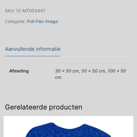
Flex
SKU:
15-MT003447
Starflex
Silver
Categorie:
Poli-Flex Image
Image
aantal
Aanvullende informatie
Afmeting
30 x 50 cm, 50 x 50 cm, 100 x 50
cm
Gerelateerde producten