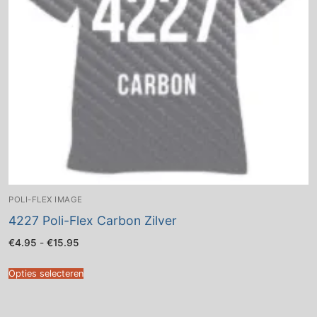
POLI-FLEX IMAGE
4227 Poli-Flex Carbon Zilver
Prijsklasse:
€
4.95
-
€
15.95
€4.95
tot
€15.95
Opties selecteren