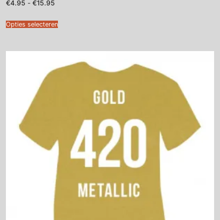
Prijsklasse:
€
4.95
-
€
15.95
€4.95
tot
€15.95
Opties selecteren