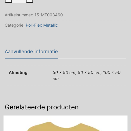
Poli-
Flex
Artikelnummer:
15-MT003460
Metallic
Zilver
Categorie:
Poli-Flex Metallic
Glans
aantal
Aanvullende informatie
Afmeting
30 x 50 cm, 50 x 50 cm, 100 x 50
cm
Gerelateerde producten