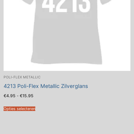
POLI-FLEX METALLIC
4213 Poli-Flex Metallic Zilverglans
Prijsklasse:
€
4.95
-
€
15.95
€4.95
tot
€15.95
Opties selecteren