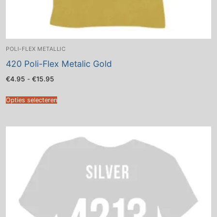
POLI-FLEX METALLIC
420 Poli-Flex Metalic Gold
Prijsklasse:
€
4.95
-
€
15.95
€4.95
tot
€15.95
Opties selecteren