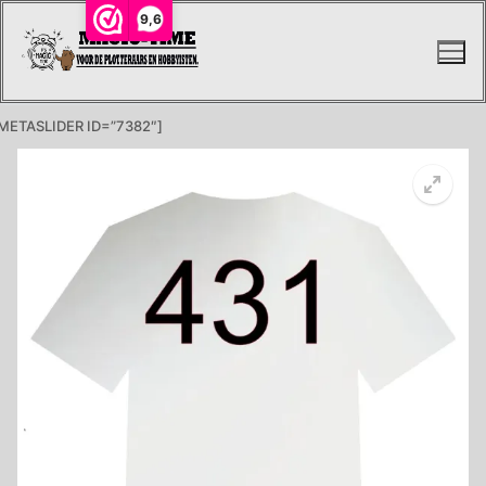
Ga
9,6
naar
de
inhoud
METASLIDER ID=”7382″]