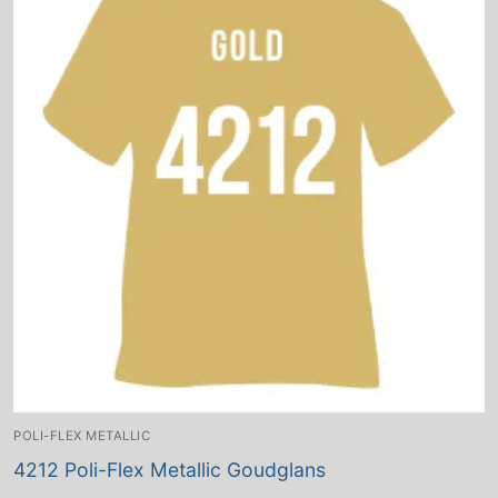
POLI-FLEX METALLIC
4212 Poli-Flex Metallic Goudglans