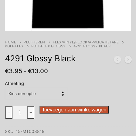
HOME
PLOTTEREN
FLEX/VINYL/FLOCK/APPLICATIETAPE
POLI-FLEX
POLI-FLEX GLOSSY
4291 GLOSSY BLACK
4291 Glossy Black
Prijsklasse:
€
3.95
-
€
13.00
€3.95
tot
Afmeting
€13.00
4291
Toevoegen aan winkelwagen
-
+
Glossy
Black
SKU:
15-MT008819
aantal