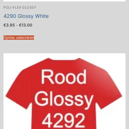
POLI-FLEX GLOSSY
4290 Glossy White
Prijsklasse:
€
3.95
-
€
13.00
€3.95
tot
€13.00
Opties selecteren