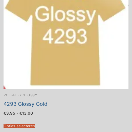
POLI-FLEX GLOSSY
4293 Glossy Gold
Prijsklasse:
€
3.95
-
€
13.00
€3.95
tot
€13.00
Opties selecteren