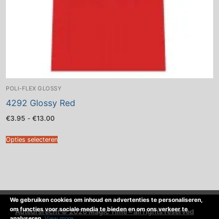
POLI-FLEX GLOSSY
4292 Glossy Red
Prijsklasse:
€
3.95
-
€
13.00
€3.95
tot
€13.00
Opties selecteren
We gebruiken cookies om inhoud en advertenties te personaliseren,
om functies voor sociale media te bieden en om ons verkeer te
Auteursrecht © 2026 Magic Time – all rights reserved
analyseren.
View more