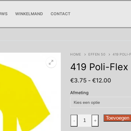
UWS
WINKELMAND
CONTACT
HOME
EFFEN 50
419 POLI
419 Poli-Flex
Prijskl
€
3.75
-
€
12.00
€3.75
tot
Afmeting
€12.00
419
Toevoegen 
-
+
Poli-