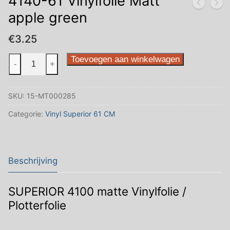
4140-61 Vinylfolie Matt
apple green
€
3.25
4140-
Toevoegen aan winkelwagen
-
+
61
Vinylfolie
SKU:
15-MT000285
Matt
apple
Categorie:
Vinyl Superior 61 CM
green
aantal
Beschrijving
SUPERIOR 4100 matte Vinylfolie /
Plotterfolie