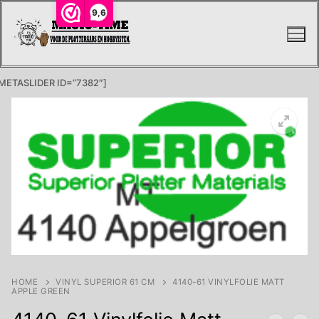
Ga
9,6
naar
de
inhoud
METASLIDER ID=”7382″]
HOME
VINYL SUPERIOR 61 CM
4140-61 VINYLFOLIE MATT
APPLE GREEN