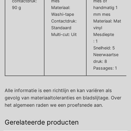
contactdruk:
mes
mes of
90 g
Materiaal:
handmatig 1
Washi-tape
mm mes
Contactdruk:
Materiaal: Mat
Standaard
vinyl
Multi-cut: Uit
Mesdiepte
: 1
Snelheid: 5
Neerwaartse
druk: 8
Passages: 1
Alle informatie is een richtlijn en kan variëren als
gevolg van materiaaltoleranties en bladslijtage. Over
het algemeen raden we een proefsnede aan.
Gerelateerde producten