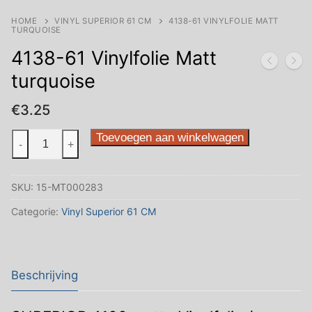
HOME
VINYL SUPERIOR 61 CM
4138-61 VINYLFOLIE MATT
TURQUOISE
4138-61 Vinylfolie Matt
turquoise
€
3.25
4138-
Toevoegen aan winkelwagen
-
+
61
Vinylfolie
SKU:
15-MT000283
Matt
turquoise
Categorie:
Vinyl Superior 61 CM
aantal
Beschrijving