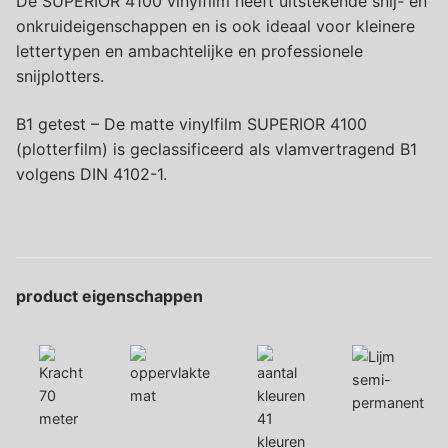
De SUPERIOR 4100 vinylfilm heeft uitstekende snij- en
onkruideigenschappen en is ook ideaal voor kleinere
lettertypen en ambachtelijke en professionele
snijplotters.
B1 getest – De matte vinylfilm SUPERIOR 4100
(plotterfilm) is geclassificeerd als vlamvertragend B1
volgens DIN 4102-1.
product eigenschappen
semi-
70
mat
permanent
meter
41
kleuren