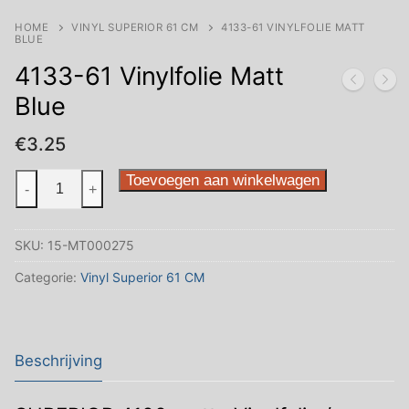
HOME
VINYL SUPERIOR 61 CM
4133-61 VINYLFOLIE MATT
BLUE
4133-61 Vinylfolie Matt
Blue
€
3.25
4133-
Toevoegen aan winkelwagen
-
+
61
Vinylfolie
SKU:
15-MT000275
Matt
Blue
Categorie:
Vinyl Superior 61 CM
aantal
Beschrijving