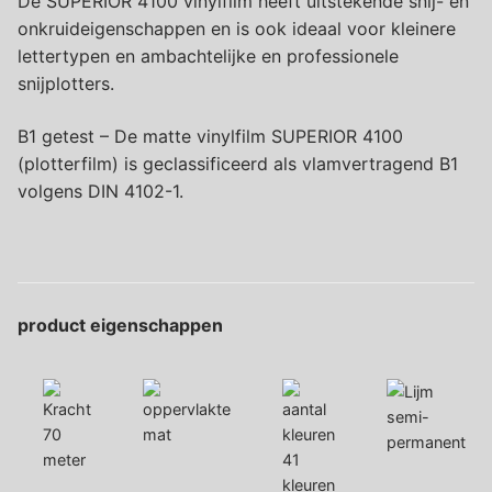
De SUPERIOR 4100 vinylfilm heeft uitstekende snij- en
onkruideigenschappen en is ook ideaal voor kleinere
lettertypen en ambachtelijke en professionele
snijplotters.
B1 getest – De matte vinylfilm SUPERIOR 4100
(plotterfilm) is geclassificeerd als vlamvertragend B1
volgens DIN 4102-1.
product eigenschappen
semi-
70
mat
permanent
meter
41
kleuren