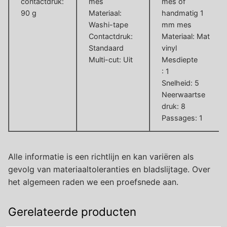
contactdruk:
mes
mes of
90 g
Materiaal:
handmatig 1
Washi-tape
mm mes
Contactdruk:
Materiaal: Mat
Standaard
vinyl
Multi-cut: Uit
Mesdiepte
: 1
Snelheid: 5
Neerwaartse
druk: 8
Passages: 1
Alle informatie is een richtlijn en kan variëren als
gevolg van materiaaltoleranties en bladslijtage. Over
het algemeen raden we een proefsnede aan.
Gerelateerde producten