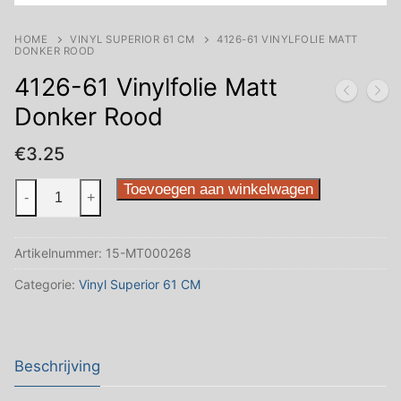
HOME
VINYL SUPERIOR 61 CM
4126-61 VINYLFOLIE MATT
DONKER ROOD
4126-61 Vinylfolie Matt
Donker Rood
€
3.25
4126-
Toevoegen aan winkelwagen
-
+
61
Vinylfolie
Artikelnummer:
15-MT000268
Matt
Donker
Categorie:
Vinyl Superior 61 CM
Rood
aantal
Beschrijving