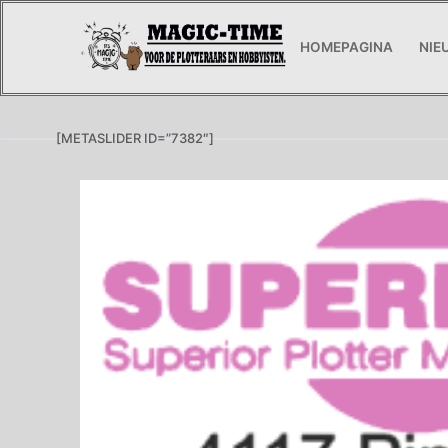
Ga
naar
HOMEPAGINA
NIE
de
inhoud
[METASLIDER ID=”7382″]