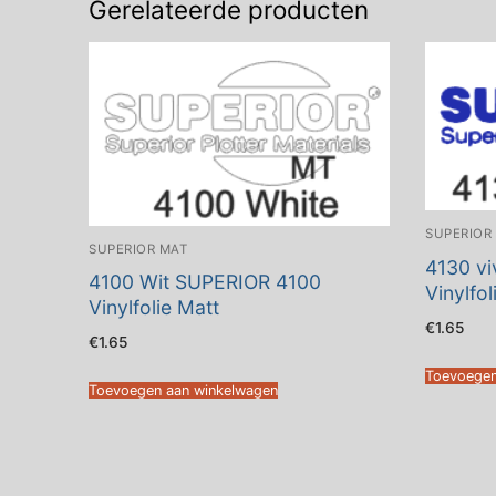
Gerelateerde producten
SUPERIOR
SUPERIOR MAT
4130 vi
4100 Wit SUPERIOR 4100
Vinylfol
Vinylfolie Matt
€
1.65
€
1.65
Toevoegen
Toevoegen aan winkelwagen