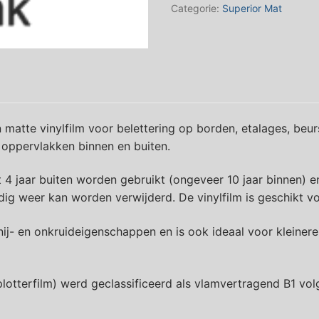
Vinylfolie
Categorie:
Superior Mat
Matt
aantal
matte vinylfilm voor belettering op borden, etalages, beurs
n oppervlakken binnen en buiten.
4 jaar buiten worden gebruikt (ongeveer 10 jaar binnen) e
udig weer kan worden verwijderd. De vinylfilm is geschikt v
ij- en onkruideigenschappen en is ook ideaal voor kleinere
lotterfilm) werd geclassificeerd als vlamvertragend B1 vol