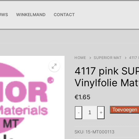
UWS
WINKELMAND
CONTACT
HOME
SUPERIOR MAT
4117
4117 pink SU
Vinylfolie Mat
€
1.65
4117
Toevoegen 
-
+
pink
SUPERIOR
SKU:
15-MT000113
4100