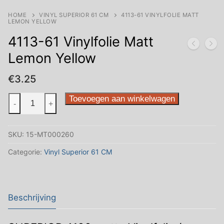
HOME
VINYL SUPERIOR 61 CM
4113-61 VINYLFOLIE MATT
LEMON YELLOW
4113-61 Vinylfolie Matt
Lemon Yellow
€
3.25
4113-
Toevoegen aan winkelwagen
-
+
61
Vinylfolie
SKU:
15-MT000260
Matt
Lemon
Categorie:
Vinyl Superior 61 CM
Yellow
aantal
Beschrijving