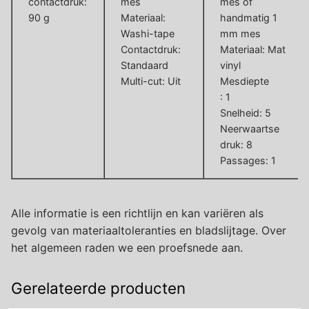
contactdruk:
mes
mes of
90 g
Materiaal:
handmatig 1
Washi-tape
mm mes
Contactdruk:
Materiaal: Mat
Standaard
vinyl
Multi-cut: Uit
Mesdiepte
: 1
Snelheid: 5
Neerwaartse
druk: 8
Passages: 1
Alle informatie is een richtlijn en kan variëren als
gevolg van materiaaltoleranties en bladslijtage. Over
het algemeen raden we een proefsnede aan.
Gerelateerde producten