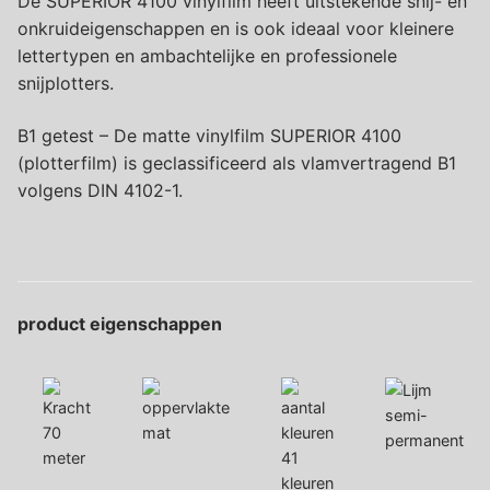
De SUPERIOR 4100 vinylfilm heeft uitstekende snij- en
onkruideigenschappen en is ook ideaal voor kleinere
lettertypen en ambachtelijke en professionele
snijplotters.
B1 getest – De matte vinylfilm SUPERIOR 4100
(plotterfilm) is geclassificeerd als vlamvertragend B1
volgens DIN 4102-1.
product eigenschappen
semi-
70
mat
permanent
meter
41
kleuren