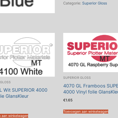
4000
Categorie:
Superior Gloss
Vinylfolie
Gloss
aantal
SUPERIOR GLOSS
 GLOSS
4070 GL Framboos SUP
L Wit SUPERIOR 4000
4000 Vinyl folie GlansKle
lie GlansKleur
€
1.65
Toevoegen aan winkelwagen
 aan winkelwagen