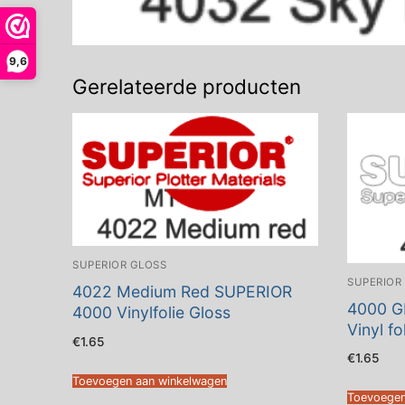
9,6
Gerelateerde producten
SUPERIOR GLOSS
SUPERIOR
4022 Medium Red SUPERIOR
4000 G
4000 Vinylfolie Gloss
Vinyl fo
€
1.65
€
1.65
Toevoegen aan winkelwagen
Toevoegen