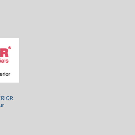
ERIOR
ur