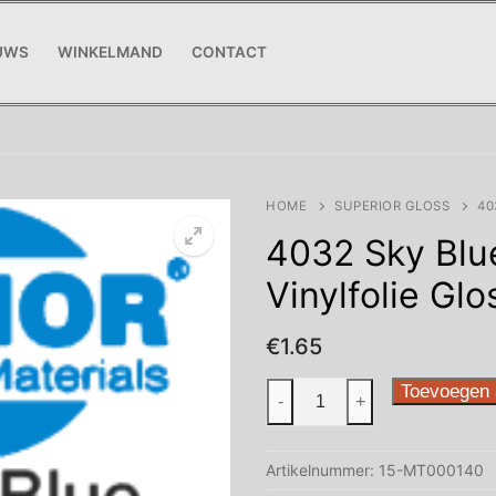
UWS
WINKELMAND
CONTACT
HOME
SUPERIOR GLOSS
40
4032 Sky Bl
Vinylfolie Glo
€
1.65
4032
Toevoegen 
-
+
Sky
Blue
Artikelnummer:
15-MT000140
SUPERIOR