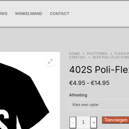
UWS
WINKELMAND
CONTACT
HOME
PLOTTEREN
FLEX/VI
STRETCH
402S POLI-FLEX ST
402S Poli-Fle
Prijskl
€
4.95
-
€
14.95
€4.95
tot
Afmeting
€14.95
402S
Toevoegen 
-
+
Poli-