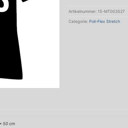
Flex
Artikelnummer:
15-MT003527
Stretch
Zwart
Categorie:
Poli-Flex Stretch
aantal
 x 50 cm