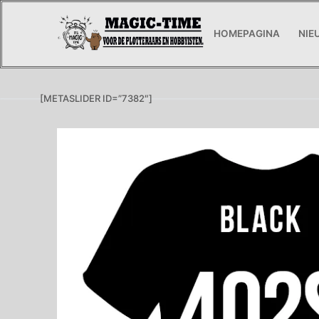
Ga
naar
HOMEPAGINA
NIE
de
inhoud
[METASLIDER ID=”7382″]