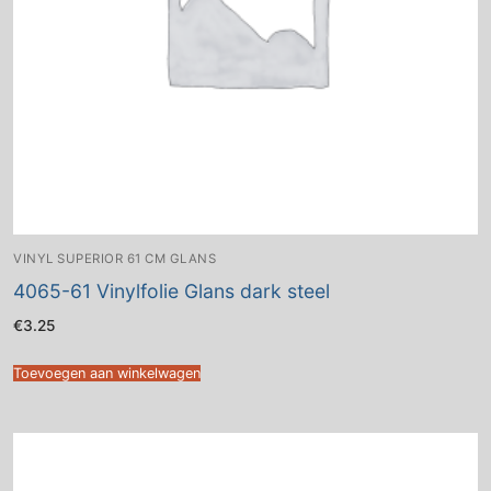
VINYL SUPERIOR 61 CM GLANS
4065-61 Vinylfolie Glans dark steel
€
3.25
Toevoegen aan winkelwagen