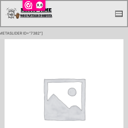
Ga
9,6
naar
de
inhoud
METASLIDER ID=”7382″]