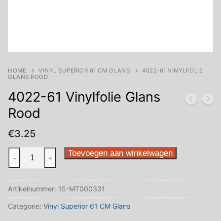
HOME
VINYL SUPERIOR 61 CM GLANS
4022-61 VINYLFOLIE
GLANS ROOD
4022-61 Vinylfolie Glans
Rood
€
3.25
4022-
Toevoegen aan winkelwagen
-
+
61
Vinylfolie
Artikelnummer:
15-MT000331
Glans
Rood
Categorie:
Vinyl Superior 61 CM Glans
aantal