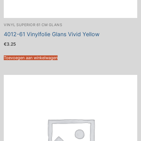
VINYL SUPERIOR 61 CM GLANS
4012-61 Vinylfolie Glans Vivid Yellow
€
3.25
Toevoegen aan winkelwagen