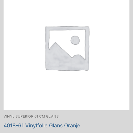
VINYL SUPERIOR 61 CM GLANS
4018-61 Vinylfolie Glans Oranje