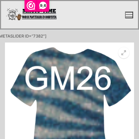
Ga
9,6
naar
de
inhoud
METASLIDER ID=”7382″]