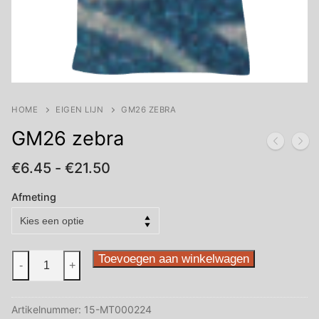
HOME
EIGEN LIJN
GM26 ZEBRA
GM26 zebra
Prijsklasse:
€
6.45
-
€
21.50
€6.45
tot
Afmeting
€21.50
GM26
Toevoegen aan winkelwagen
-
+
zebra
aantal
Artikelnummer:
15-MT000224