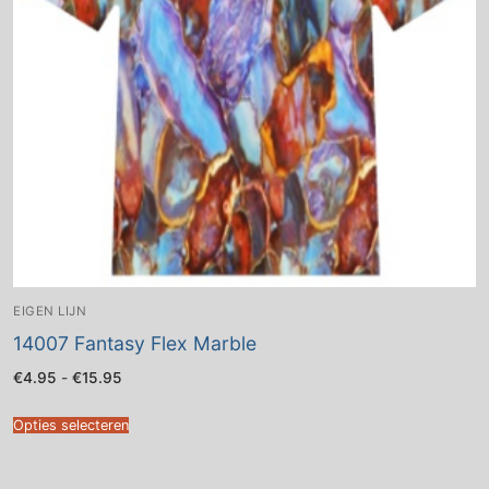
EIGEN LIJN
14007 Fantasy Flex Marble
Prijsklasse:
€
4.95
-
€
15.95
€4.95
tot
€15.95
Opties selecteren