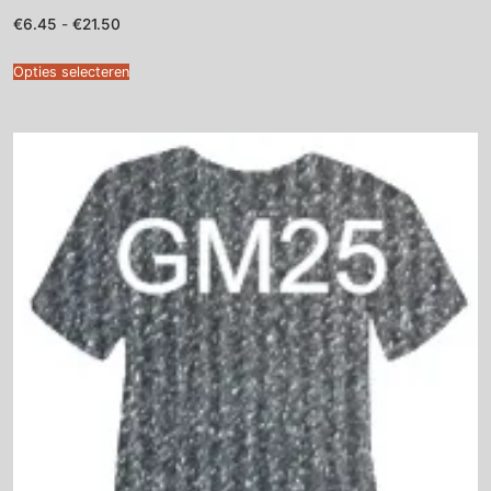
Prijsklasse:
€
6.45
-
€
21.50
€6.45
tot
€21.50
Opties selecteren