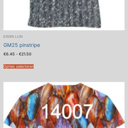
EIGEN LIJN
GM25 pinstripe
Prijsklasse:
€
6.45
-
€
21.50
€6.45
tot
€21.50
Opties selecteren