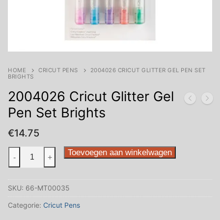
HOME
CRICUT PENS
2004026 CRICUT GLITTER GEL PEN SET
BRIGHTS
2004026 Cricut Glitter Gel
Pen Set Brights
€
14.75
2004026
Toevoegen aan winkelwagen
-
+
Cricut
Glitter
SKU:
66-MT00035
Gel
Pen
Categorie:
Cricut Pens
Set