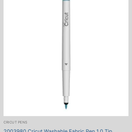
CRICUT PENS
2003980 Cricut Washable Fabric Pen 1.0 Tip