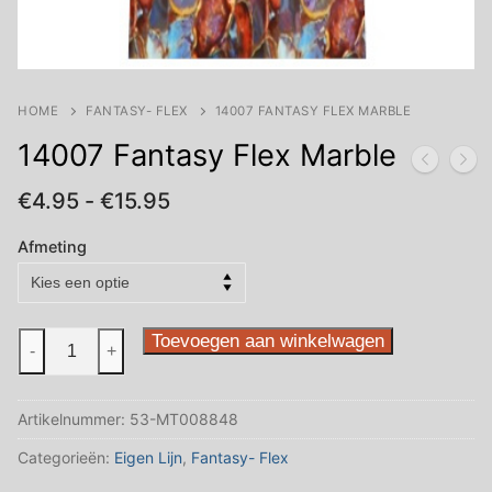
HOME
FANTASY- FLEX
14007 FANTASY FLEX MARBLE
14007 Fantasy Flex Marble
Prijsklasse:
€
4.95
-
€
15.95
€4.95
tot
Afmeting
€15.95
14007
Toevoegen aan winkelwagen
-
+
Fantasy
Flex
Artikelnummer:
53-MT008848
Marble
aantal
Categorieën:
Eigen Lijn
,
Fantasy- Flex