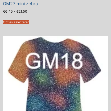
GM27 mini zebra
Prijsklasse:
€
6.45
-
€
21.50
€6.45
tot
€21.50
Opties selecteren