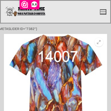
Ga
9,6
naar
de
inhoud
METASLIDER ID=”7382″]