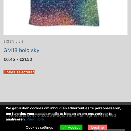
EIGEN LIJN
GM18 holo sky
Prijsklasse:
€
6.45
-
€
21.50
€6.45
tot
€21.50
Opties selecteren
We gebruiken cookies om inhoud en advertenties te personaliseren,
om functies voor sociale media te bieden en om ons verkeer te
Auteursrecht © 2026 Magic Time – all rights reserved
analyseren.
View more
Cookies settings
Accept
Decline