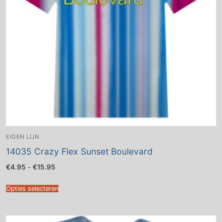
EIGEN LIJN
14035 Crazy Flex Sunset Boulevard
Prijsklasse:
€
4.95
-
€
15.95
€4.95
tot
€15.95
Opties selecteren