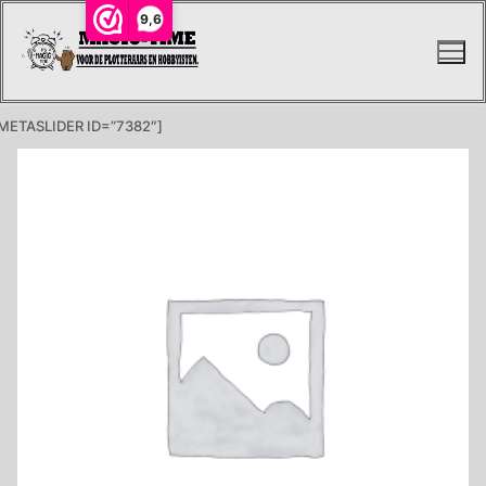
Ga
9,6
naar
de
inhoud
METASLIDER ID=”7382″]