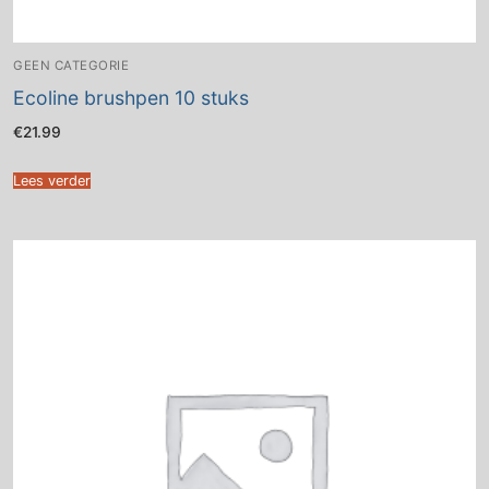
GEEN CATEGORIE
Ecoline brushpen 10 stuks
€
21.99
Lees verder