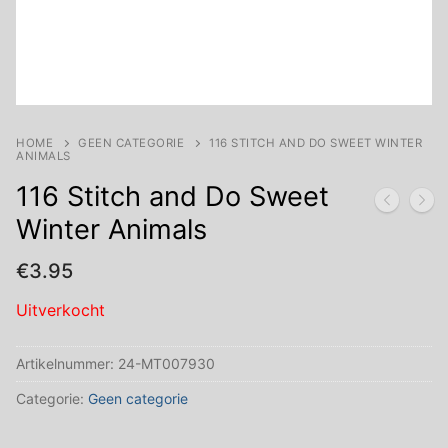
HOME
GEEN CATEGORIE
116 STITCH AND DO SWEET WINTER
ANIMALS
116 Stitch and Do Sweet
Winter Animals
€
3.95
Uitverkocht
Artikelnummer:
24-MT007930
Categorie:
Geen categorie