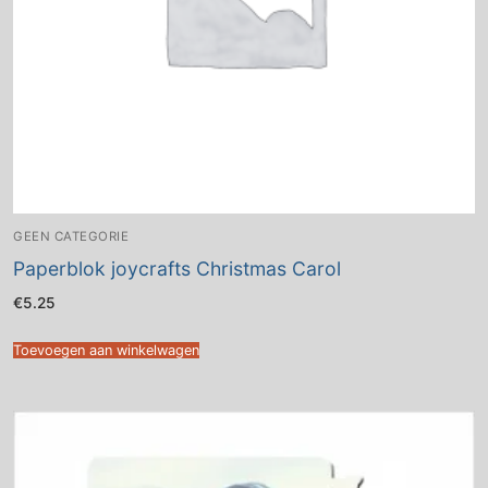
GEEN CATEGORIE
Paperblok joycrafts Christmas Carol
€
5.25
Toevoegen aan winkelwagen