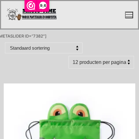
Ga
9,6
naar
de
inhoud
METASLIDER ID=”7382″]