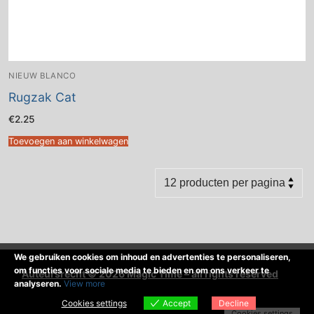
NIEUW BLANCO
Rugzak Cat
€
2.25
Toevoegen aan winkelwagen
We gebruiken cookies om inhoud en advertenties te personaliseren,
om functies voor sociale media te bieden en om ons verkeer te
Auteursrecht © 2026 Magic Time – all rights reserved
analyseren.
View more
Cookies settings
Accept
Decline
Cookies settings