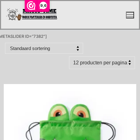
Ga
9,6
naar
de
inhoud
METASLIDER ID=”7382″]