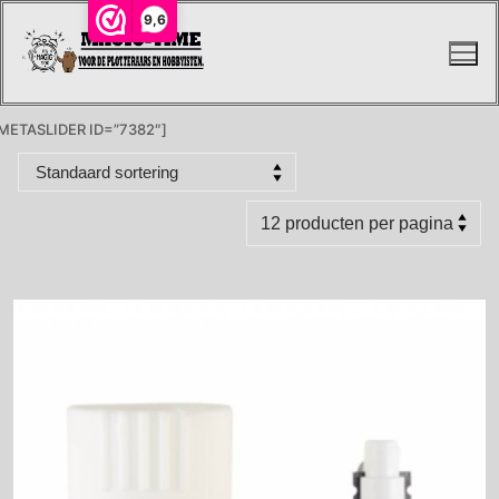
Ga
9,6
naar
de
inhoud
METASLIDER ID=”7382″]